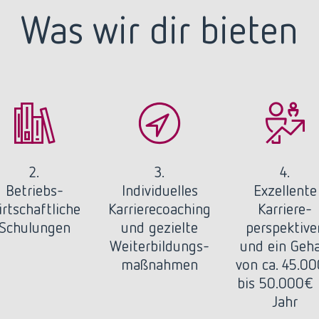
Was wir dir bieten
2.
3.
4.
Betriebs-
Individuelles
Exzellente
irtschaftliche
Karrierecoaching
Karriere-
Schulungen
und gezielte
perspektive
Weiterbildungs-
und ein Geha
maßnahmen
von ca. 45.0
bis 50.000€
Jahr