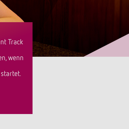
nt Track
den, wenn
startet.