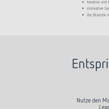
kreative und
innovative G
die Branche m
Entspr
Nutze den Mat
Lea