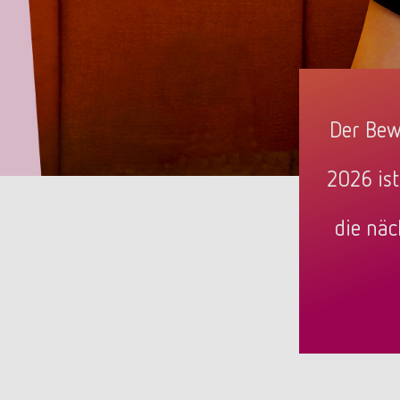
Der Bew
2026 ist
die näc