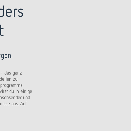
ders
t
rgen.
ir das ganz
dellen zu
eeprogramms
irst du in einige
rnsehsender und
isse aus. Auf