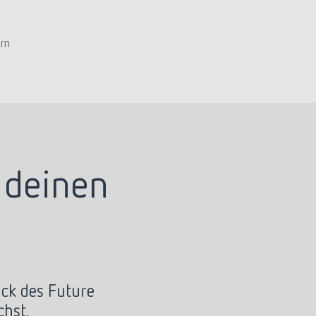
rn
 deinen
ack des Future
hst.