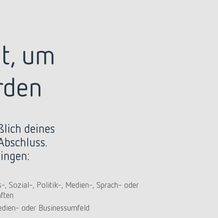
st, um
rden
ßlich deines
Abschluss.
ingen:
-, Sozial-, Politik-, Medien-, Sprach- oder
ften
edien- oder Businessumfeld