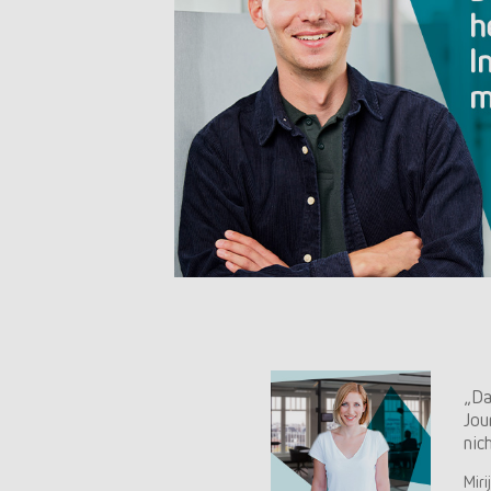
„Da
Jou
nic
Miri