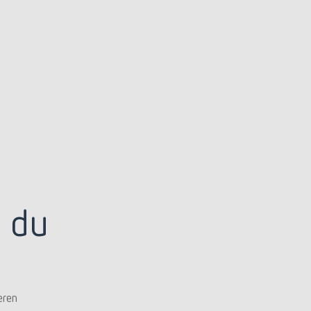
-
 du
eren