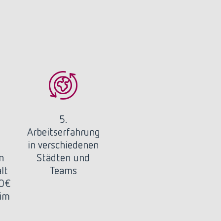
5.
Arbeitserfahrung
in verschiedenen
n
Städten und
lt
Teams
00€
 im