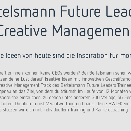
telsmann Future Lea
Creative Managemen
e Ideen von heute sind die Inspiration für mo
haftler:innen können keine CEOs werden? Bei Bertelsmann sehen w
tzen deine Lust darauf, kreative Ideen mit innovativen Geschäftsmo
Creative Management Track des Bertelsmann Future Leaders Train
 genau an das Ziel, von dem du träumst. Im Laufe von 12 Monaten w
tsbereiche eintauchen, zu denen unter anderem 300 Verlage, 56 Fe
gehören. Du übernimmst Verantwortung und baust deine BWL-Kenntn
stützen wir dich mit individuellem Training und Karrierecoaching.