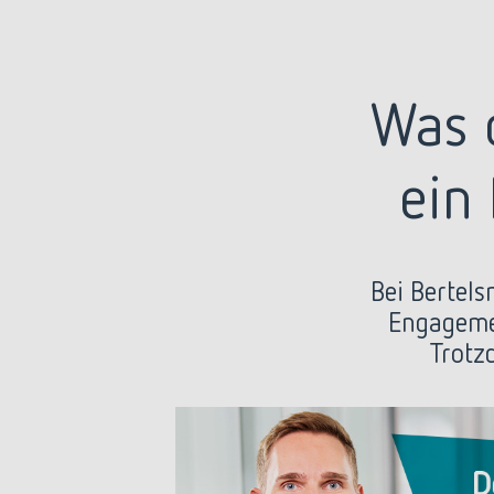
Was d
ein
Bei Bertels
Engagemen
Trotz